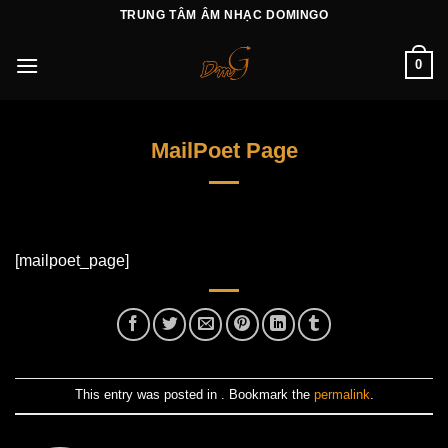
Skip
TRUNG TÂM ÂM NHẠC DOMINGO
to
content
0
MailPoet Page
[mailpoet_page]
This entry was posted in . Bookmark the
permalink
.